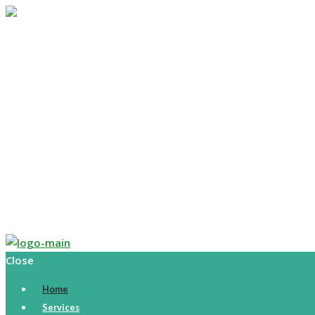
Home
Services
Murray Bay Course
History
Rates
Calendar
Boutique
Contact
Français
Close
Home
Services