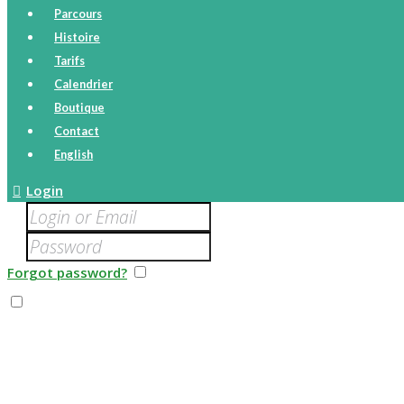
Parcours
Histoire
Tarifs
Calendrier
Boutique
Contact
English
Login
Forgot password?
Remember me
I agree that my submitted data is being collected and st