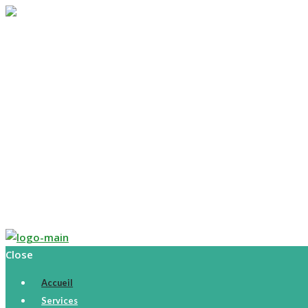
Accueil
Services
Parcours
Histoire
Tarifs
Calendrier
Boutique
Contact
English
Close
Accueil
Services